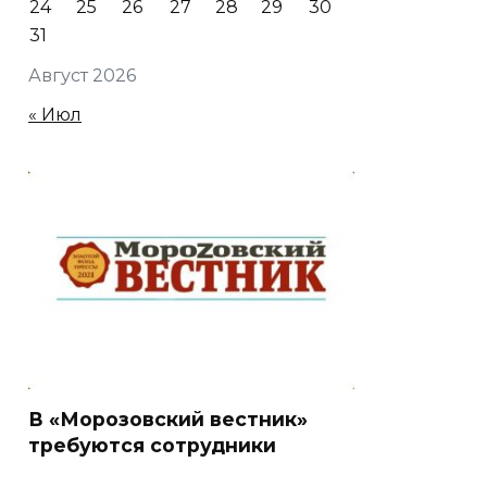
24
25
26
27
28
29
30
31
Август 2026
« Июл
В «Морозовский вестник»
требуются сотрудники