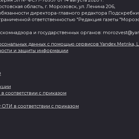
рия Эл № ФС77-78957 от 14 августа 2020 г.
стовская область, г. Морозовск, ул. Ленина 206,
язанности директора-главного редактора Подскребки
граниченной ответственностью "Редакция газеты "Морозо
скомнадзора и государственных органов: morozvest@yan
сональных данных с помощью сервисов Yandex.Metrika, Live
ности и защиты информации
О
акции
 в соответствии с приказом
 ОТИ в соответствии с приказом