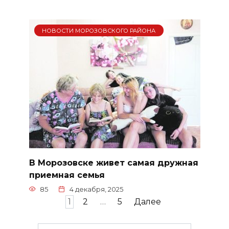
НОВОСТИ МОРОЗОВСКОГО РАЙОНА
В Морозовске живет самая дружная
приемная семья
85
4 декабря, 2025
Пагинация
1
2
…
5
Далее
записей
Search