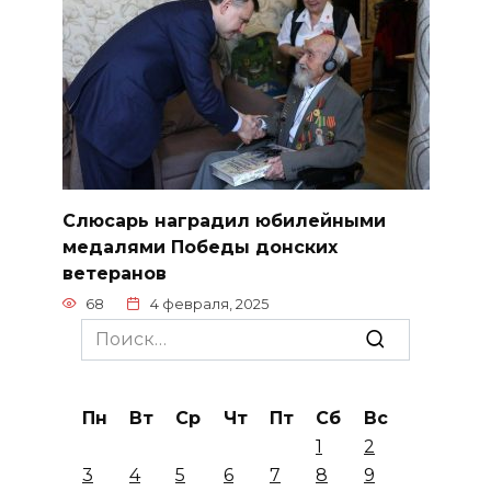
Слюсарь наградил юбилейными
медалями Победы донских
ветеранов
68
4 февраля, 2025
Search
for:
Пн
Вт
Ср
Чт
Пт
Сб
Вс
1
2
3
4
5
6
7
8
9