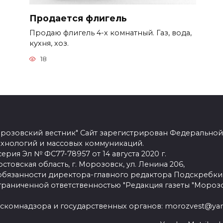
Продается флигель
Продаю флигель 4-х комнатный. Газ, вода,
кухня, хоз.
18
розовский вестник" Сайт зарегистрирован Федеральной
ехнологий и массовых коммуникаций.
рия Эл № ФС77-78957 от 14 августа 2020 г.
стовская область, г. Морозовск, ул. Ленина 206,
язанности директора-главного редактора Подскребки
граниченной ответственностью "Редакция газеты "Морозо
скомнадзора и государственных органов: morozvest@yan