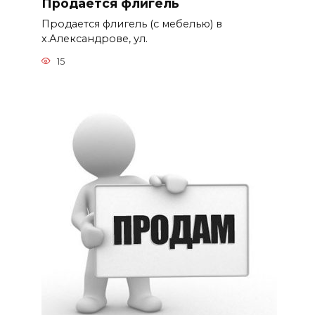
Продается флигель
Продается флигель (с мебелью) в
х.Александрове, ул.
15