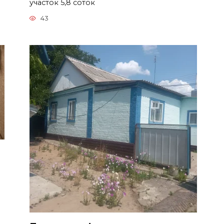
участок 5,8 соток
43