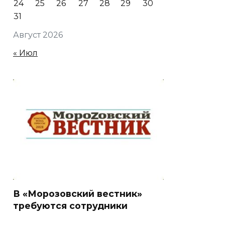
24
25
26
27
28
29
30
31
Август 2026
« Июл
В «Морозовский вестник»
требуются сотрудники