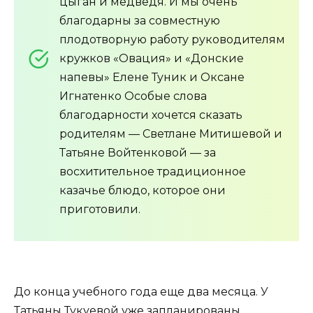
цыган и медведя. И мы очень
благодарны за совместную
плодотворную работу руководителям
кружков «Овация» и «Донские
напевы» Елене Туник и Оксане
Игнатенко Особые слова
благодарности хочется сказать
родителям — Светлане Митишевой и
Татьяне Войтенковой — за
восхитительное традиционное
казачье блюдо, которое они
приготовили.
До конца учебного года еще два месяца. У
Татьяны Тукуевой уже запланированы