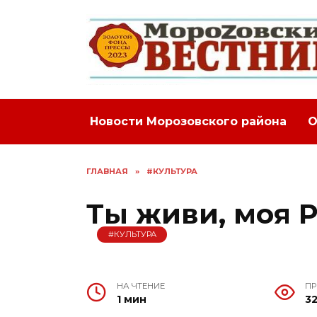
Перейти
к
содержанию
Новости Морозовского района
О
ГЛАВНАЯ
»
#КУЛЬТУРА
Ты живи, моя Р
#КУЛЬТУРА
НА ЧТЕНИЕ
П
1 мин
3