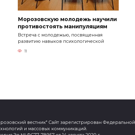
Морозовскую молодежь научили
противостоять манипуляциям
Встреча с молодежью, посвященная
развитию навыков психологической
11
розовский вестник" Сайт зарегистрирован Федеральной
ехнологий и массовых коммуникаций.