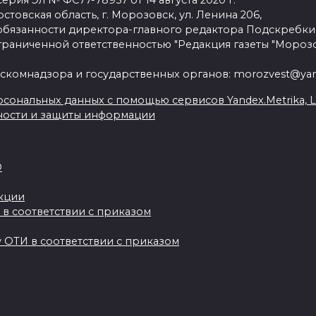
рия Эл № ФС77-78957 от 14 августа 2020 г.
стовская область, г. Морозовск, ул. Ленина 206,
язанности директора-главного редактора Подскребки
граниченной ответственностью "Редакция газеты "Морозо
скомнадзора и государственных органов: morozvest@yan
сональных данных с помощью сервисов Yandex.Metrika, Live
ности и защиты информации
О
акции
 в соответствии с приказом
 ОТИ в соответствии с приказом