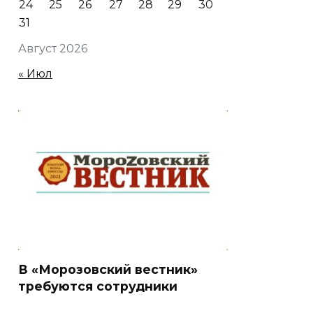
24
25
26
27
28
29
30
31
Август 2026
« Июл
В «Морозовский вестник»
требуются сотрудники