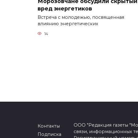
Морозовчане обсудили скрытый
вред энергетиков
Встреча с молодежью, посвященная
влиянию энергетических
14
ООО "Редакция газеты "Мо
Контакты
связи, информационных т
Подписка