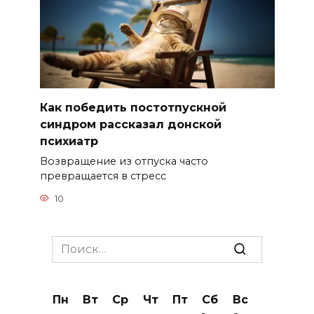
Как победить постотпускной
синдром рассказал донской
психиатр
Возвращение из отпуска часто
превращается в стресс
10
Search
for:
Пн
Вт
Ср
Чт
Пт
Сб
Вс