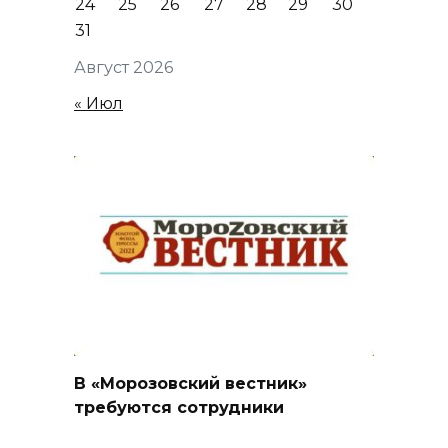
24
25
26
27
28
29
30
31
Август 2026
« Июл
В «Морозовский вестник»
требуются сотрудники