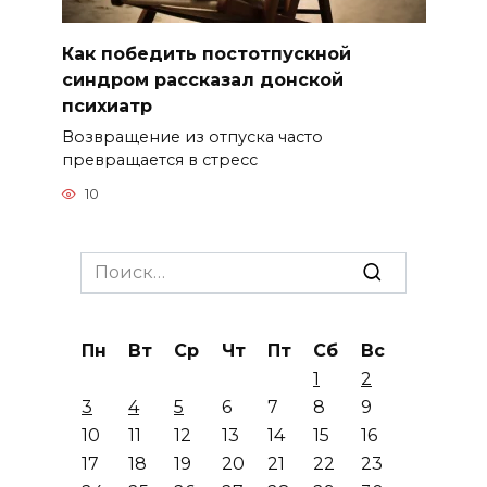
Как победить постотпускной
синдром рассказал донской
психиатр
Возвращение из отпуска часто
превращается в стресс
10
Search
for:
Пн
Вт
Ср
Чт
Пт
Сб
Вс
1
2
3
4
5
6
7
8
9
10
11
12
13
14
15
16
17
18
19
20
21
22
23