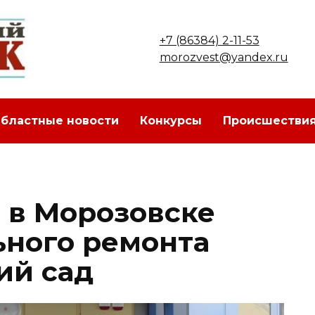
+7 (86384) 2-11-53
morozvest@yandex.ru
бластные новости
Конкурсы
Происшестви
 в Морозовске
ьного ремонта
ий сад