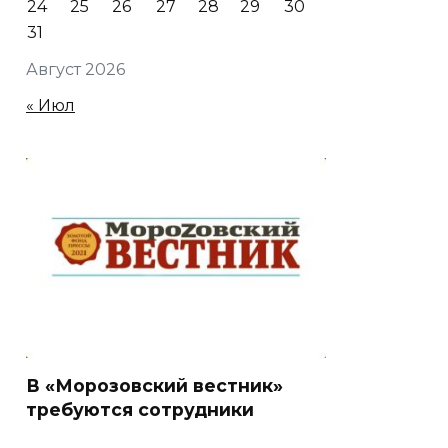
24
25
26
27
28
29
30
31
Август 2026
« Июл
В «Морозовский вестник»
требуются сотрудники