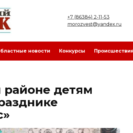
+7 (86384) 2-11-53
morozvest@yandex.ru
бластные новости
Конкурсы
Происшестви
 районе детям
празднике
с»