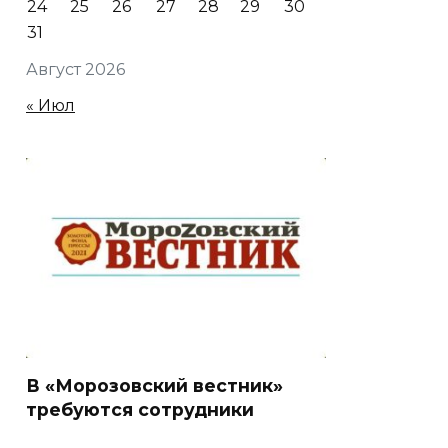
24
25
26
27
28
29
30
31
Август 2026
« Июл
В «Морозовский вестник»
требуются сотрудники