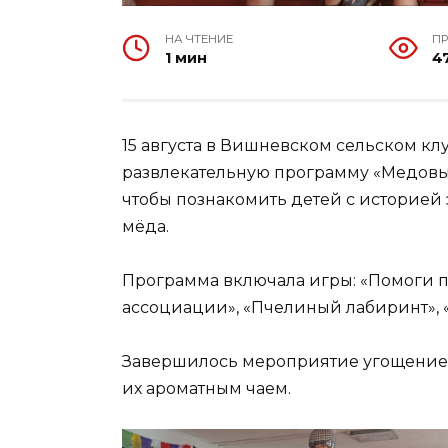
НА ЧТЕНИЕ
П
1 мин
4
15 августа в Вишневском сельском кл
развлекательную программу «Медовы
чтобы познакомить детей с историей 
мёда.
Программа включала игры: «Помоги п
ассоциации», «Пчелиный лабиринт», 
Завершилось мероприятие угощением
их ароматным чаем.