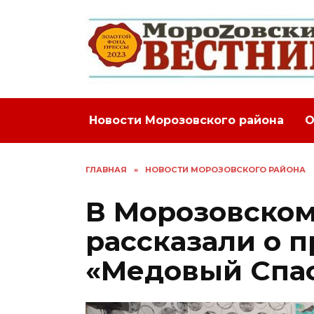
Перейти
к
содержанию
Новости Морозовского района
О
ГЛАВНАЯ
»
НОВОСТИ МОРОЗОВСКОГО РАЙОНА
В Морозовском
рассказали о 
«Медовый Спа