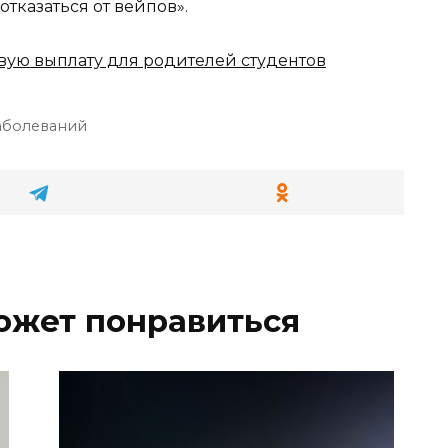
тказаться от вейпов».
вую выплату для родителей студентов
аболеваний
ожет понравиться