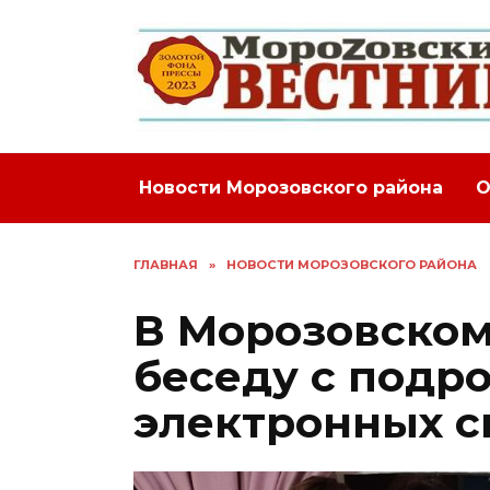
Перейти
к
содержанию
Новости Морозовского района
О
ГЛАВНАЯ
»
НОВОСТИ МОРОЗОВСКОГО РАЙОНА
В Морозовском
беседу с подр
электронных с