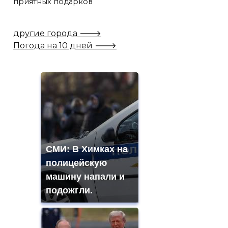
приятных подарков
другие города 🡒
Погода на 10 дней 🡒
СМИ: В Химках на
полицейскую
машину напали и
подожгли.