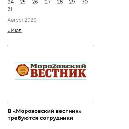
24
25
26
27
28
29
30
31
Август 2026
« Июл
В «Морозовский вестник»
требуются сотрудники