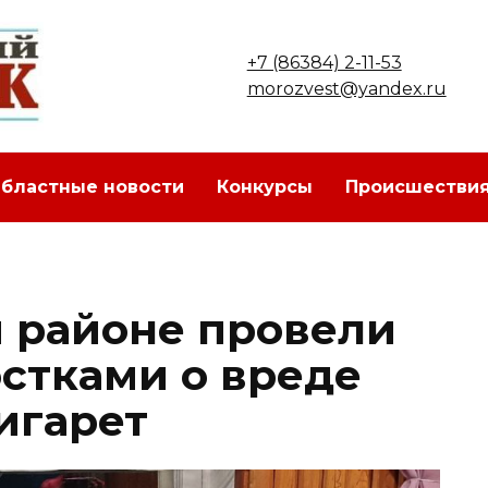
+7 (86384) 2-11-53
morozvest@yandex.ru
бластные новости
Конкурсы
Происшестви
 районе провели
остками о вреде
игарет