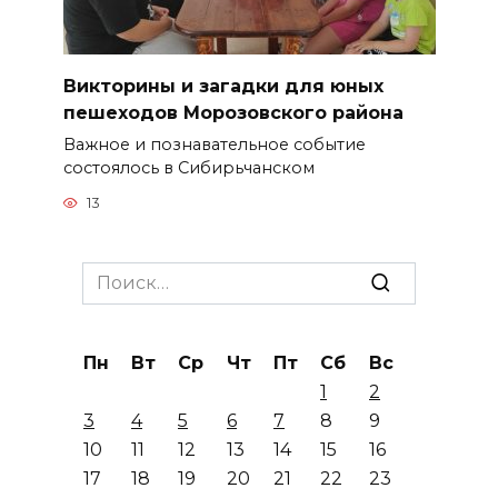
Викторины и загадки для юных
пешеходов Морозовского района
Важное и познавательное событие
состоялось в Сибирьчанском
13
Search
for:
Пн
Вт
Ср
Чт
Пт
Сб
Вс
1
2
3
4
5
6
7
8
9
10
11
12
13
14
15
16
17
18
19
20
21
22
23