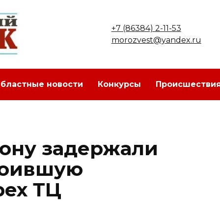
+7 (86384) 2-11-53
morozvest@yandex.ru
бластные новости
Конкурсы
Происшестви
Дону задержали
роившую
рех ТЦ