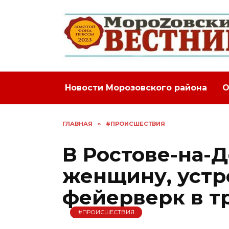
Перейти
к
содержанию
Новости Морозовского района
О
ГЛАВНАЯ
»
#ПРОИСШЕСТВИЯ
В Ростове-на-
женщину, уст
фейерверк в т
#ПРОИСШЕСТВИЯ