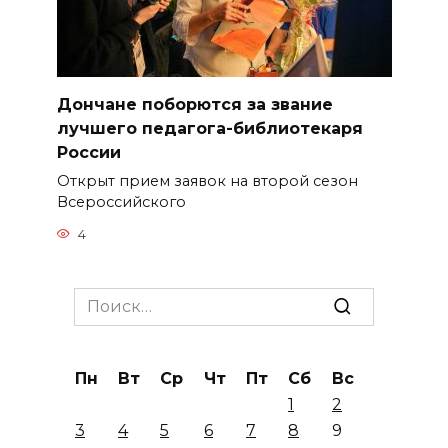
Дончане поборются за звание
лучшего педагога-библиотекаря
России
Открыт прием заявок на второй сезон
Всероссийского
4
Search
for:
Пн
Вт
Ср
Чт
Пт
Сб
Вс
1
2
3
4
5
6
7
8
9