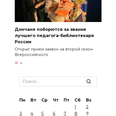
Дончане поборются за звание
лучшего педагога-библиотекаря
России
Открыт прием заявок на второй сезон
Всероссийского
4
Search
for:
Пн
Вт
Ср
Чт
Пт
Сб
Вс
1
2
3
4
5
6
7
8
9