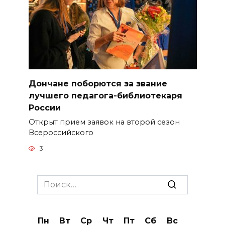
Дончане поборются за звание
лучшего педагога-библиотекаря
России
Открыт прием заявок на второй сезон
Всероссийского
3
Search
for:
Пн
Вт
Ср
Чт
Пт
Сб
Вс