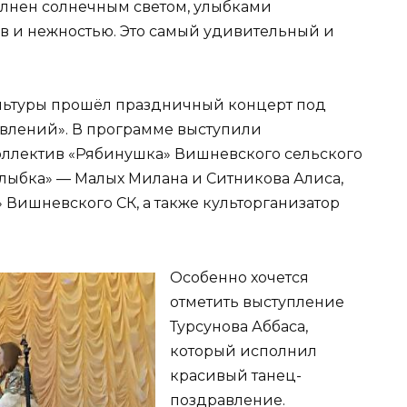
полнен солнечным светом, улыбками
в и нежностью. Это самый удивительный и
льтуры прошёл праздничный концерт под
авлений». В программе выступили
оллектив «Рябинушка» Вишневского сельского
Улыбка» — Малых Милана и Ситникова Алиса,
 Вишневского СК, а также культорганизатор
Особенно хочется
отметить выступление
Турсунова Аббаса,
который исполнил
красивый танец-
поздравление.