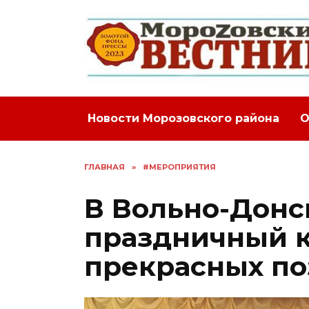
Перейти
к
содержанию
Новости Морозовского района
О
ГЛАВНАЯ
»
#МЕРОПРИЯТИЯ
В Вольно-Дон
праздничный к
прекрасных п