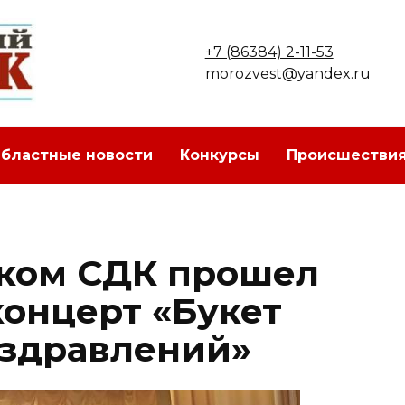
+7 (86384) 2-11-53
morozvest@yandex.ru
бластные новости
Конкурсы
Происшестви
ском СДК прошел
онцерт «Букет
оздравлений»