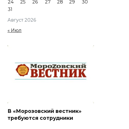
24
25
26
27
28
29
30
31
Август 2026
« Июл
В «Морозовский вестник»
требуются сотрудники