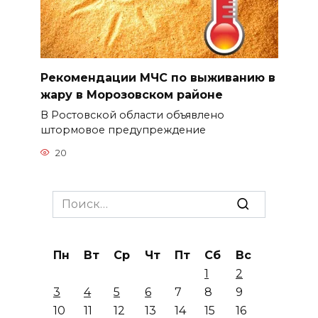
Рекомендации МЧС по выживанию в
жару в Морозовском районе
В Ростовской области объявлено
штормовое предупреждение
20
Search
for:
Пн
Вт
Ср
Чт
Пт
Сб
Вс
1
2
3
4
5
6
7
8
9
10
11
12
13
14
15
16