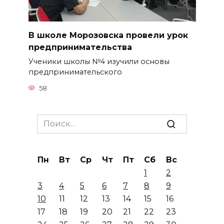
В школе Морозовска провели урок
предпринимательства
Ученики школы №4 изучили основы
предпринимательского
58
Search
for:
Пн
Вт
Ср
Чт
Пт
Сб
Вс
1
2
3
4
5
6
7
8
9
10
11
12
13
14
15
16
17
18
19
20
21
22
23