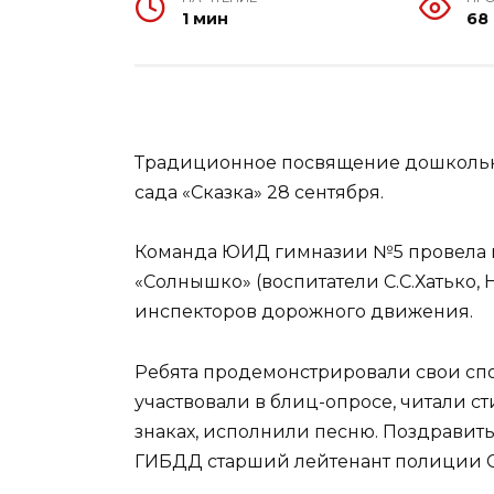
1 мин
68
Традиционное посвящение дошкольн
сада «Сказка» 28 сентября.
Команда ЮИД гимназии №5 провела 
«Солнышко» (воспитатели С.С.Хатько,
инспекторов дорожного движения.
Ребята продемонстрировали свои спо
участвовали в блиц-опросе, читали с
знаках, исполнили песню. Поздравит
ГИБДД старший лейтенант полиции С.