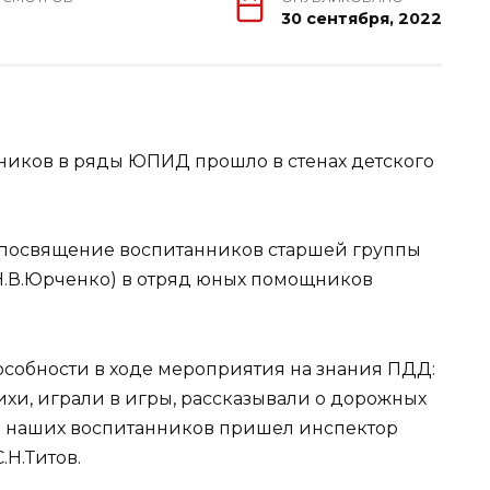
30 сентября, 2022
иков в ряды ЮПИД прошло в стенах детского
посвящение воспитанников старшей группы
 Н.В.Юрченко) в отряд юных помощников
собности в ходе мероприятия на знания ПДД:
тихи, играли в игры, рассказывали о дорожных
ь наших воспитанников пришел инспектор
Н.Титов.