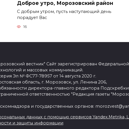
Доброе утро, Морозовский район
С добрым утром, пусть наступающий день
порадует Вас
16
розовский вестник" Сайт зарегистрирован Федеральной
ехнологий и массовых коммуникаций.
рия Эл № ФС77-78957 от 14 августа 2020 г.
стовская область, г. Морозовск, ул. Ленина 206,
язанности директора-главного редактора Подскребки
граниченной ответственностью "Редакция газеты "Морозо
скомнадзора и государственных органов: morozvest@yan
сональных данных с помощью сервисов Yandex.Metrika, Live
ности и защиты информации