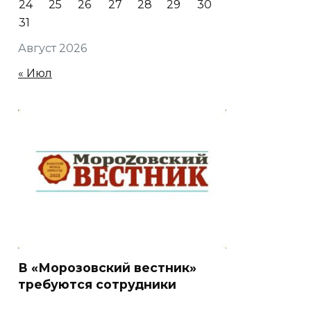
24
25
26
27
28
29
30
31
Август 2026
« Июл
В «Морозовский вестник»
требуются сотрудники