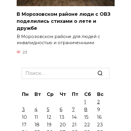
В Морозовском районе люди с ОВЗ
поделились стихами о лете и
дружбе
В Морозовском районе для людей с
инвалидностью и ограниченными
23
Search
for:
Пн
Вт
Ср
Чт
Пт
Сб
Вс
1
2
3
4
5
6
7
8
9
10
11
12
13
14
15
16
17
18
19
20
21
22
23