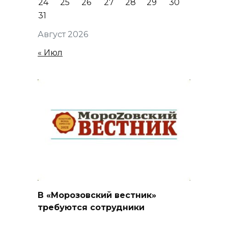
24
25
26
27
28
29
30
31
Август 2026
« Июл
В «Морозовский вестник»
требуются сотрудники