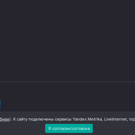
ой области
бнее
). К сайту подключены сервисы Yandex.Metrika, LiveInternet, to
Я согласен/согласна