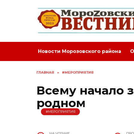
Перейти
к
содержанию
Новости Морозовского района
О
ГЛАВНАЯ
»
#МЕРОПРИЯТИЯ
Всему начало з
родном
#МЕРОПРИЯТИЯ
НА ЧТЕНИЕ
ПР