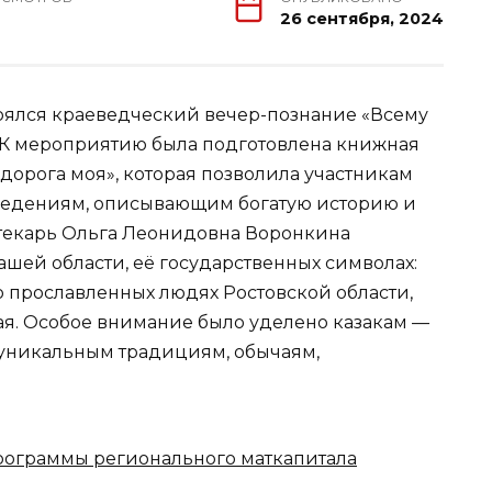
26 сентября, 2024
оялся краеведческий вечер-познание «Всему
. К мероприятию была подготовлена книжная
 дорога моя», которая позволила участникам
ведениям, описывающим богатую историю и
отекарь Ольга Леонидовна Воронкина
ашей области, её государственных символах:
 о прославленных людях Ростовской области,
ая. Особое внимание было уделено казакам —
 уникальным традициям, обычаям,
рограммы регионального маткапитала