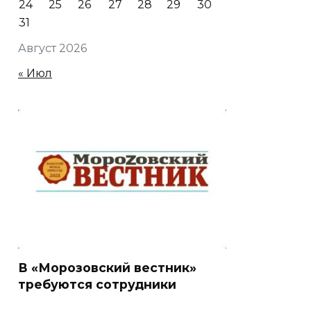
24
25
26
27
28
29
30
31
Август 2026
« Июл
В «Морозовский вестник»
требуются сотрудники