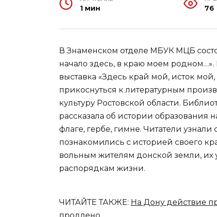
1 мин
76
В Знаменском отделе МБУК МЦБ сост
начало здесь, в краю моем родном…»
выставка «Здесь край мой, исток мой,
прикоснуться к литературным произ
культуру Ростовской области. Библи
рассказала об истории образования н
флаге, гербе, гимне. Читатели узнали
познакомились с историей своего кр
вольным жителям донской земли, их
распорядкам жизни.
ЧИТАЙТЕ ТАКЖЕ:
На Дону действие п
продлено