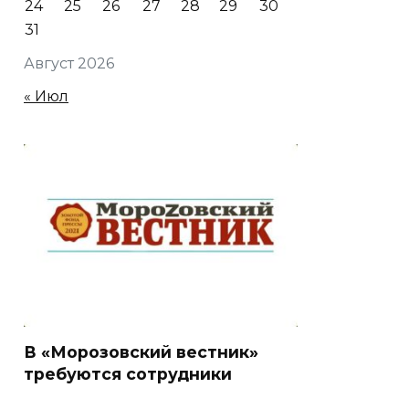
24
25
26
27
28
29
30
31
Август 2026
« Июл
В «Морозовский вестник»
требуются сотрудники