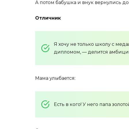
А потом бабушка и внук вернулись д
Отличник
Я хочу не только школу с меда
дипломом, — делится амбици
Мама улыбается:
Есть в кого! У него папа золот