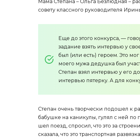
Мама Степана – Ольга Безлюдная – рас
совету классного руководителя Ирин
Еще до этого конкурса, — гов
задание взять интервью у сво
был (или есть) героем. Это мо
моего мужа дедушка был учас
Степан взял интервью у его до
интервью пятерку. А для конк
Степан очень творчески подошел к рабо
бабушке на каникулы, гулял с ней по 
шел поезд, спросил, что это за строе
сказала, что это транспортная развязк