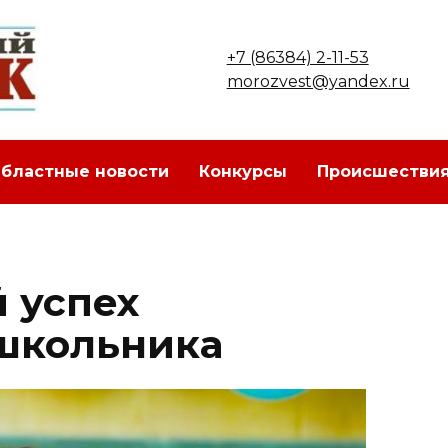
+7 (86384) 2-11-53
morozvest@yandex.ru
бластные новости
Конкурсы
Происшестви
 успех
школьника