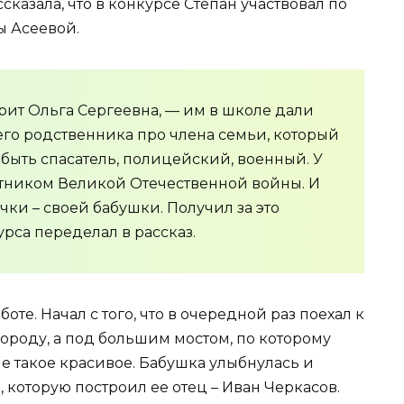
сказала, что в конкурсе Степан участвовал по
ы Асеевой.
орит Ольга Сергеевна, — им в школе дали
его родственника про члена семьи, который
г быть спасатель, полицейский, военный. У
тником Великой Отечественной войны. И
чки – своей бабушки. Получил за это
урса переделал в рассказ.
те. Начал с того, что в очередной раз поехал к
городу, а под большим мостом, по которому
ние такое красивое. Бабушка улыбнулась и
а, которую построил ее отец – Иван Черкасов.