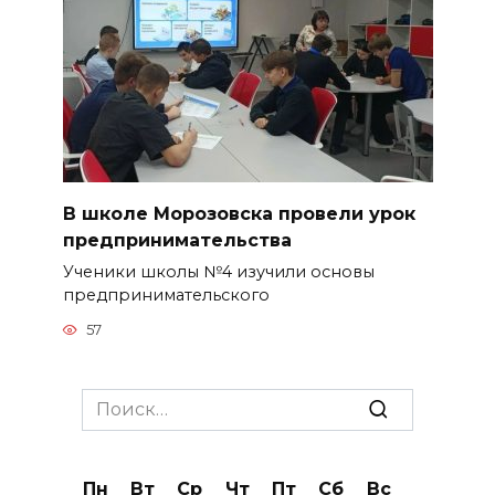
В школе Морозовска провели урок
предпринимательства
Ученики школы №4 изучили основы
предпринимательского
57
Search
for:
Пн
Вт
Ср
Чт
Пт
Сб
Вс