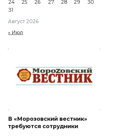
24
25
26
27
28
29
30
31
Август 2026
« Июл
В «Морозовский вестник»
требуются сотрудники