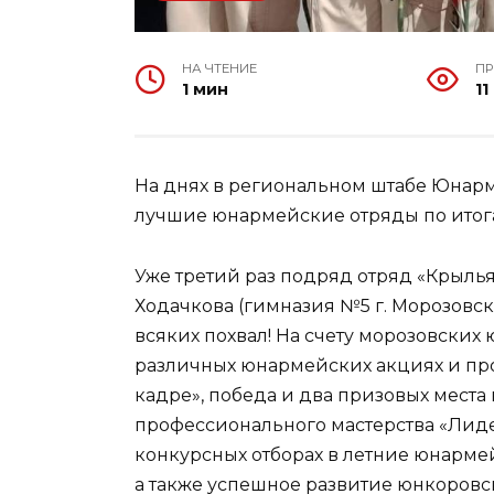
НА ЧТЕНИЕ
П
1 мин
11
На днях в региональном штабе Юнар
лучшие юнармейские отряды по итог
Уже третий раз подряд отряд «Крыль
Ходачкова (гимназия №5 г. Морозовск)
всяких похвал! На счету морозовских
различных юнармейских акциях и про
кадре», победа и два призовых места
профессионального мастерства «Лид
конкурсных отборах в летние юнармей
а также успешное развитие юнкоровс