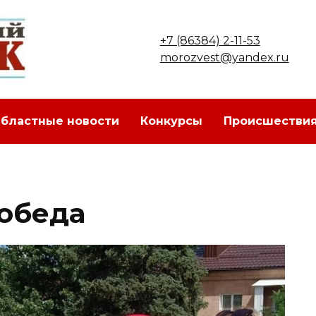
+7 (86384) 2-11-53
morozvest@yandex.ru
бластные новости
Конкурсы
Происшестви
обеда