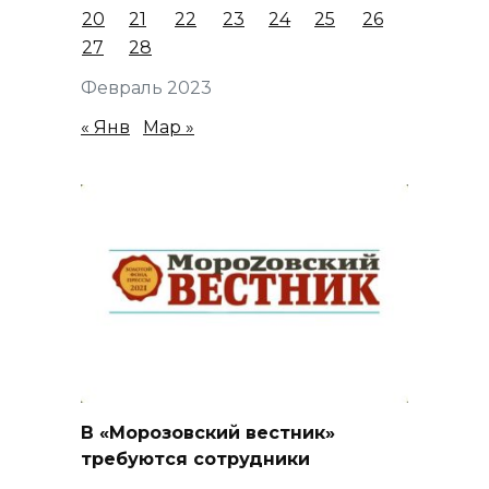
20
21
22
23
24
25
26
27
28
Февраль 2023
« Янв
Мар »
В «Морозовский вестник»
требуются сотрудники