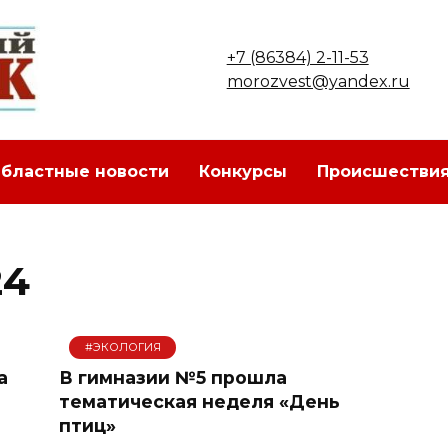
+7 (86384) 2-11-53
morozvest@yandex.ru
бластные новости
Конкурсы
Происшестви
24
#ЭКОЛОГИЯ
а
В гимназии №5 прошла
тематическая неделя «День
птиц»