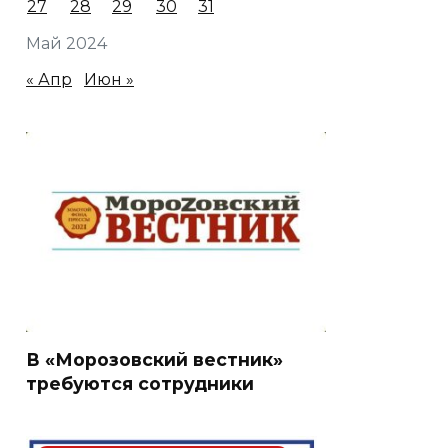
27
28
29
30
31
Май 2024
« Апр
Июн »
В «Морозовский вестник»
требуются сотрудники