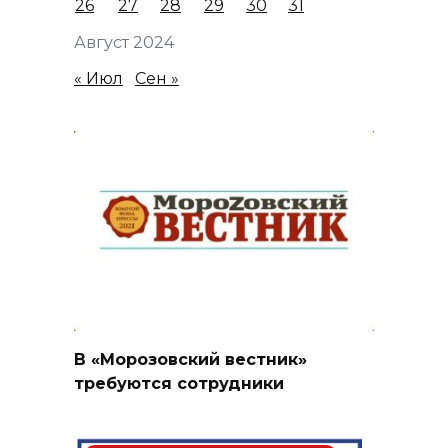
26
27
28
29
30
31
Август 2024
« Июл
Сен »
В «Морозовский вестник»
требуются сотрудники