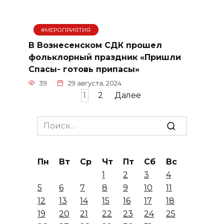
#МЕРОПРИЯТИЯ
В Вознесенском СДК прошел
фольклорный праздник «Пришли
Спасы- готовь припасы»
39
29 августа, 2024
Пагинация
1
2
Далее
записей
Search
for:
Пн
Вт
Ср
Чт
Пт
Сб
Вс
1
2
3
4
5
6
7
8
9
10
11
12
13
14
15
16
17
18
19
20
21
22
23
24
25