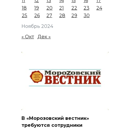
11
12
13
14
15
16
17
18
19
20
21
22
23
24
25
26
27
28
29
30
Ноябрь 2024
« Окт
Дек »
В «Морозовский вестник»
требуются сотрудники