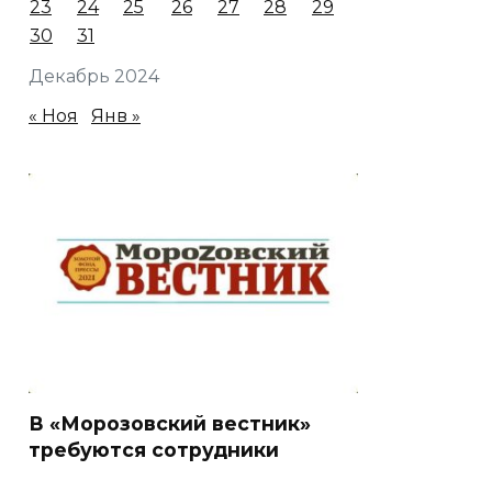
23
24
25
26
27
28
29
30
31
Декабрь 2024
« Ноя
Янв »
В «Морозовский вестник»
требуются сотрудники