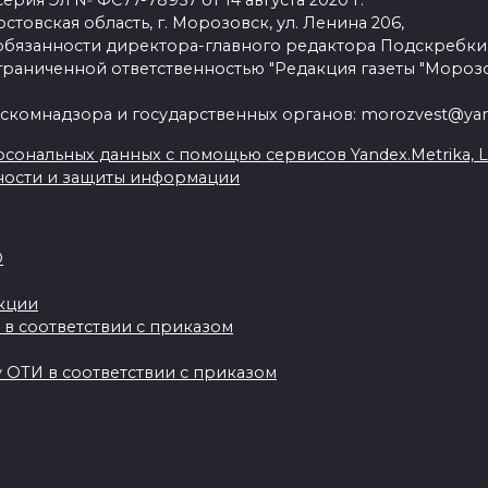
рия Эл № ФС77-78957 от 14 августа 2020 г.
стовская область, г. Морозовск, ул. Ленина 206,
язанности директора-главного редактора Подскребки
граниченной ответственностью "Редакция газеты "Морозо
скомнадзора и государственных органов: morozvest@yan
сональных данных с помощью сервисов Yandex.Metrika, Live
ности и защиты информации
О
акции
 в соответствии с приказом
 ОТИ в соответствии с приказом