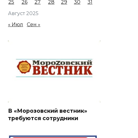
25
26
27
28
29
30
31
Август 2025
« Июл
Сен »
В «Морозовский вестник»
требуются сотрудники