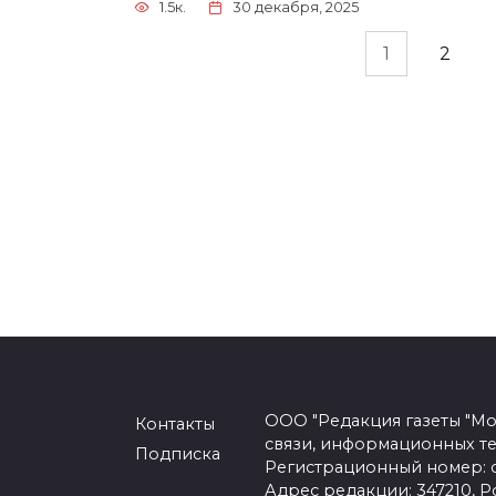
1.5к.
30 декабря, 2025
Пагинация
1
2
записей
ООО "Редакция газеты "Мо
Контакты
связи, информационных т
Подписка
Регистрационный номер: се
Адрес редакции: 347210, Ро