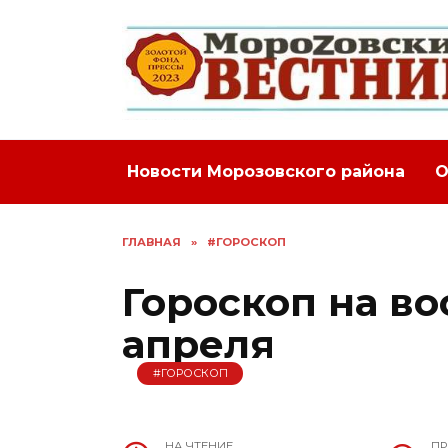
Перейти
к
содержанию
Новости Морозовского района
О
ГЛАВНАЯ
»
#ГОРОСКОП
Гороскоп на во
апреля
#ГОРОСКОП
НА ЧТЕНИЕ
П