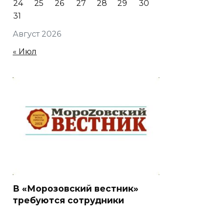
24
25
26
27
28
29
30
31
Август 2026
« Июл
В «Морозовский вестник»
требуются сотрудники