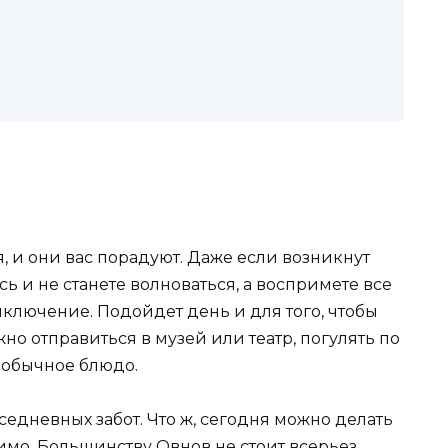
 и они вас порадуют. Даже если возникнут
сь и не станете волноваться, а воспримете все
ключение. Подойдет день и для того, чтобы
жно отправиться в музей или театр, погулять по
еобычное блюдо.
седневных забот. Что ж, сегодня можно делать
димо. Большинству Овнов не стоит всерьез