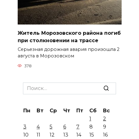
Житель Морозовского района погиб
при столкновении на трассе
Серьезная дорожная авария произошла 2
августа в Морозовском
378
Search
for:
Пн
Вт
Ср
Чт
Пт
Сб
Вс
1
2
3
4
5
6
7
8
9
10
11
12
13
14
15
16