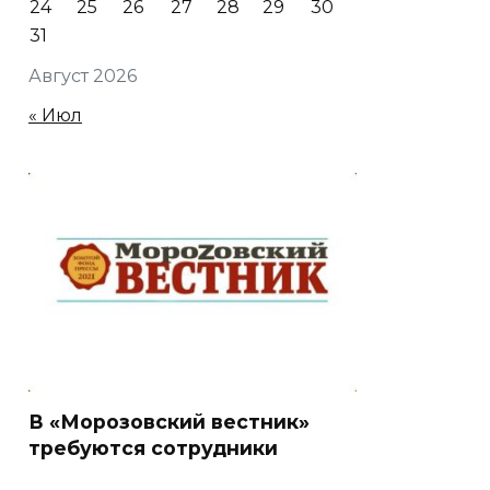
24
25
26
27
28
29
30
31
Август 2026
« Июл
В «Морозовский вестник»
требуются сотрудники