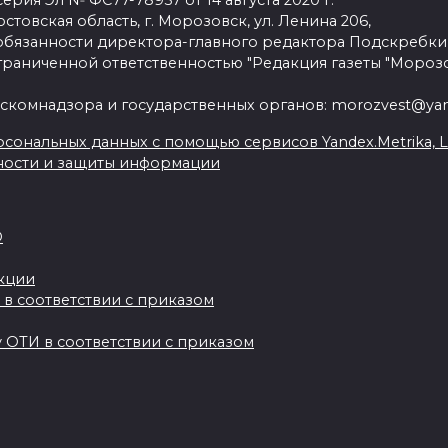
рия Эл № ФС77-78957 от 14 августа 2020 г.
стовская область, г. Морозовск, ул. Ленина 206,
язанности директора-главного редактора Подскребки
граниченной ответственностью "Редакция газеты "Морозо
скомнадзора и государственных органов: morozvest@yan
сональных данных с помощью сервисов Yandex.Metrika, Live
ности и защиты информации
О
акции
 в соответствии с приказом
 ОТИ в соответствии с приказом