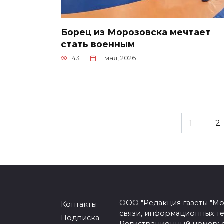
Борец из Морозовска мечтает
стать военным
43
1 мая, 2026
Пагинация
1
2
записей
ООО "Редакция газеты "Мо
Контакты
связи, информационных т
Подписка