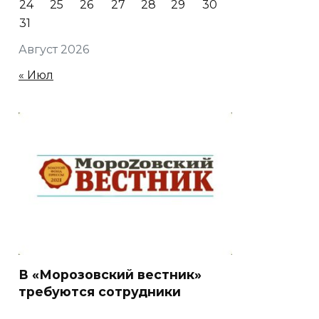
24
25
26
27
28
29
30
31
Август 2026
« Июл
В «Морозовский вестник»
требуются сотрудники