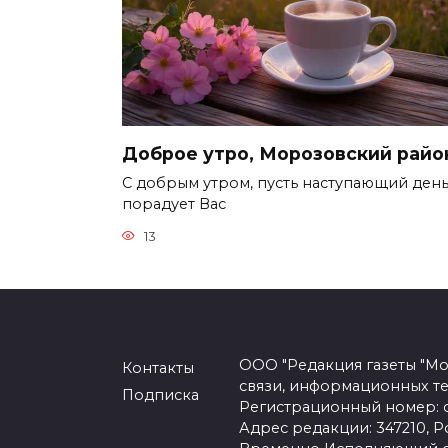
Доброе утро, Морозовский райо
С добрым утром, пусть наступающий ден
порадует Вас
13
ООО "Редакция газеты "Мо
Контакты
связи, информационных т
Подписка
Регистрационный номер: се
Адрес редакции: 347210, Ро