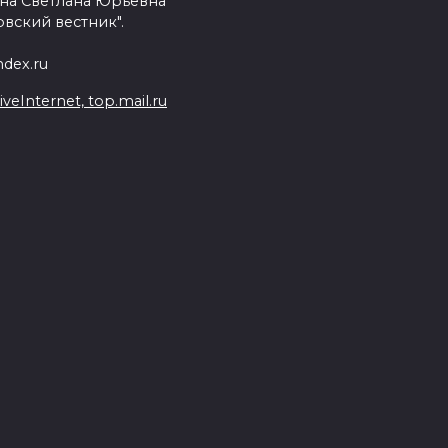
на Светлана Юрьевна
вский вестник".
dex.ru
Internet, top.mail.ru