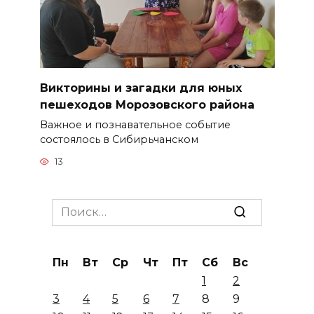
Викторины и загадки для юных
пешеходов Морозовского района
Важное и познавательное событие
состоялось в Сибирьчанском
13
Search
for:
Пн
Вт
Ср
Чт
Пт
Сб
Вс
1
2
3
4
5
6
7
8
9