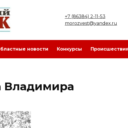
+7 (86384) 2-11-53
morozvest@yandex.ru
бластные новости
Конкурсы
Происшестви
а Владимира