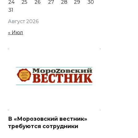
24
25
26
27
28
29
30
31
Август 2026
« Июл
В «Морозовский вестник»
требуются сотрудники