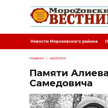
Перейти
к
содержанию
Новости Морозовского района
О
ГЛАВНАЯ
»
НЕКРОЛОГ
Памяти Алиев
Самедовича