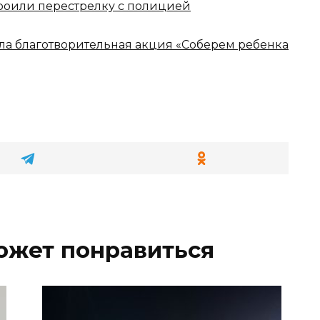
роили перестрелку с полицией
ала благотворительная акция «Соберем ребенка
ожет понравиться