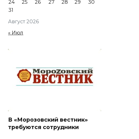
24
25
26
27
28
29
30
31
Август 2026
« Июл
В «Морозовский вестник»
требуются сотрудники