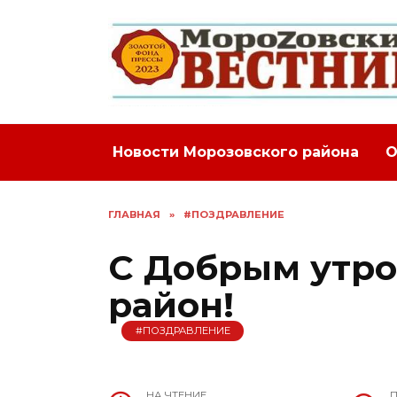
Перейти
к
содержанию
Новости Морозовского района
О
ГЛАВНАЯ
»
#ПОЗДРАВЛЕНИЕ
С Добрым утро
район!
#ПОЗДРАВЛЕНИЕ
НА ЧТЕНИЕ