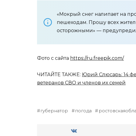
«Мокрый снег налипает на про
пешеходам. Прошу всех жител
осторожными» — предупредил
Фото с сайта
https://ru.freepik.com/
ЧИТАЙТЕ ТАКЖЕ:
Юрий Слюсарь: 14 ф
ветеранов СВО и членов их семей
губернатор
погода
ростовскаяобла