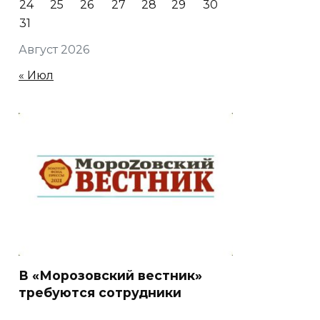
24
25
26
27
28
29
30
31
Август 2026
« Июл
В «Морозовский вестник»
требуются сотрудники