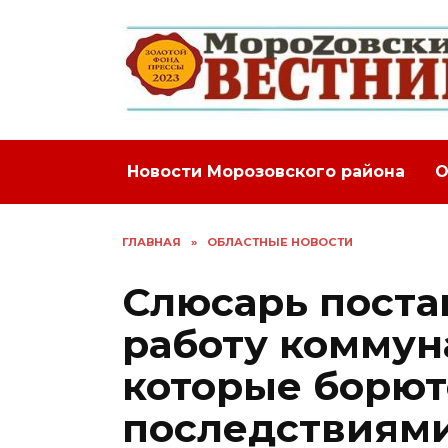
Перейти
к
содержанию
Новости Морозовского района
О
ГЛАВНАЯ
»
ОБЛАСТНЫЕ НОВОСТИ
Слюсарь поста
работу коммун
которые борют
последствиями