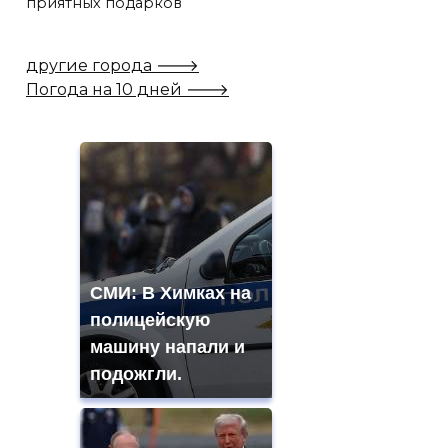
приятных подарков
другие города 🡒
Погода на 10 дней 🡒
СМИ: В Химках на
полицейскую
машину напали и
подожгли.