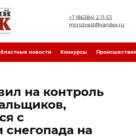
+7 (86384) 2-11-53
morozvest@yandex.ru
бластные новости
Конкурсы
Происшестви
вил на контроль
альщиков,
ся с
 снегопада на