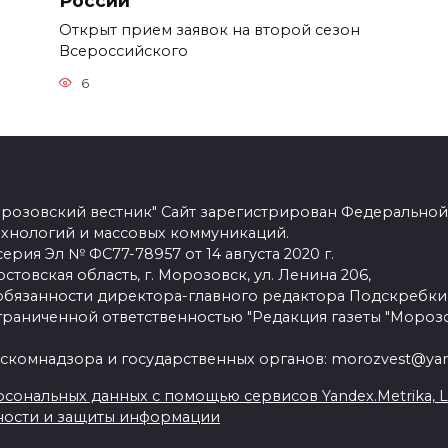
России
Открыт прием заявок на второй сезон
Всероссийского
6
розовский вестник" Сайт зарегистрирован Федеральной
ехнологий и массовых коммуникаций.
рия Эл № ФС77-78957 от 14 августа 2020 г.
стовская область, г. Морозовск, ул. Ленина 206,
язанности директора-главного редактора Подскребки
граниченной ответственностью "Редакция газеты "Морозо
скомнадзора и государственных органов: morozvest@yan
сональных данных с помощью сервисов Yandex.Metrika, Live
ности и защиты информации