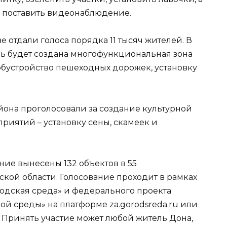
 поставить видеонаблюдение.
 отдали голоса порядка 11 тысяч жителей. В
есь будет создана многофункциональная зона
обустройство пешеходных дорожек, установку
йона проголосовали за создание культурной
иятий – установку сены, скамеек и
ние вынесены 132 объектов в 55
кой области. Голосование проходит в рамках
одская среда» и федерального проекта
ой среды» на платформе
za.gorodsreda.ru
или
я. Принять участие может любой житель Дона,