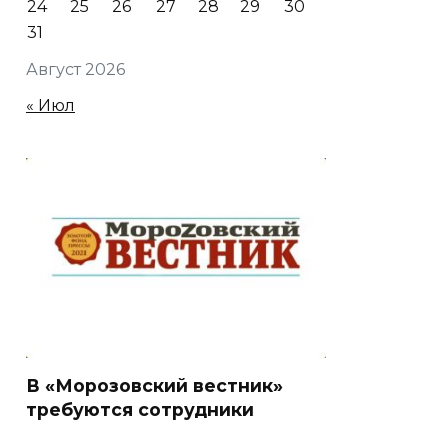
24
25
26
27
28
29
30
31
Август 2026
« Июл
В «Морозовский вестник»
требуются сотрудники