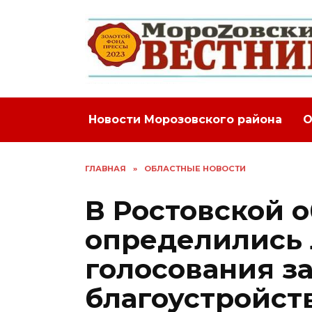
Перейти
к
содержанию
Новости Морозовского района
О
ГЛАВНАЯ
»
ОБЛАСТНЫЕ НОВОСТИ
В Ростовской 
определились
голосования з
благоустройст