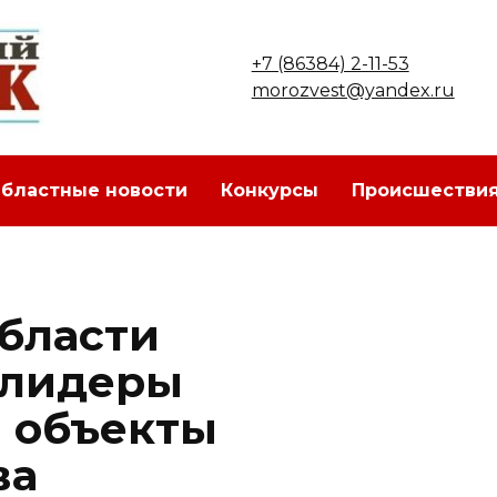
+7 (86384) 2-11-53
morozvest@yandex.ru
бластные новости
Конкурсы
Происшестви
области
 лидеры
а объекты
ва