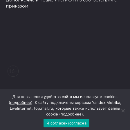
Дополнение к прайс-листу ОТИ в соответствии с
приказом
© 2026 Морозовский вестник
Для повышения удобства сайта мы используем cookies
(
подробнее
). К сайту подключены сервисы Yandex.Metrika,
LiveInternet, top.mail.ru, которые также использует файлы
При поддержке Правительства Ростовской области
cookie (
подробнее
).
Я согласен/согласна