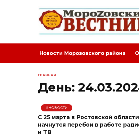
Перейти
к
содержанию
Новости Морозовского района
О
ГЛАВНАЯ
День:
24.03.20
#НОВОСТИ
С 25 марта в Ростовской области
начнутся перебои в работе ради
и ТВ