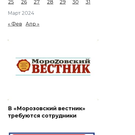
25
26
27
28
29
30
31
Март 2024
« Фев
Апр »
В «Морозовский вестник»
требуются сотрудники