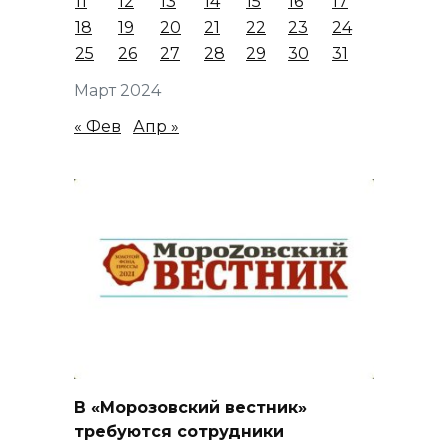
11
12
13
14
15
16
17
18
19
20
21
22
23
24
25
26
27
28
29
30
31
Март 2024
« Фев
Апр »
В «Морозовский вестник»
требуются сотрудники