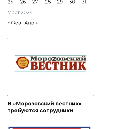
25
26
27
28
29
30
31
Март 2024
« Фев
Апр »
В «Морозовский вестник»
требуются сотрудники