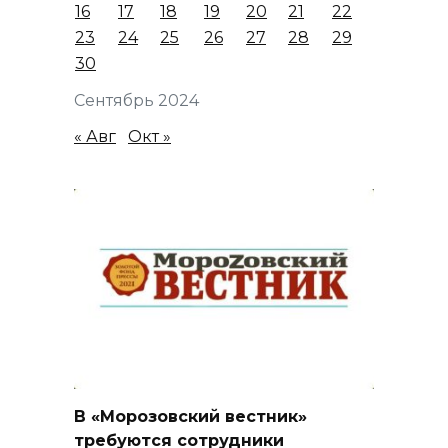
16
17
18
19
20
21
22
23
24
25
26
27
28
29
30
Сентябрь 2024
« Авг
Окт »
В «Морозовский вестник»
требуются сотрудники