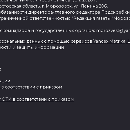
рия Эл № ФС77-78957 от 14 августа 2020 г.
стовская область, г. Морозовск, ул. Ленина 206,
язанности директора-главного редактора Подскребки
граниченной ответственностью "Редакция газеты "Морозо
скомнадзора и государственных органов: morozvest@yan
сональных данных с помощью сервисов Yandex.Metrika, Live
ности и защиты информации
О
акции
 в соответствии с приказом
 ОТИ в соответствии с приказом