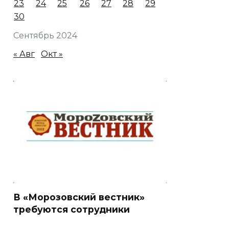
23
24
25
26
27
28
29
30
Сентябрь 2024
« Авг
Окт »
В «Морозовский вестник»
требуются сотрудники