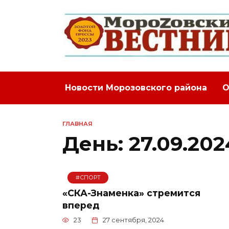
Перейти
к
содержанию
Новости Морозовского района
О
ГЛАВНАЯ
День:
27.09.202
#СПОРТ
«СКА-Знаменка» стремится
вперед
23
27 сентября, 2024