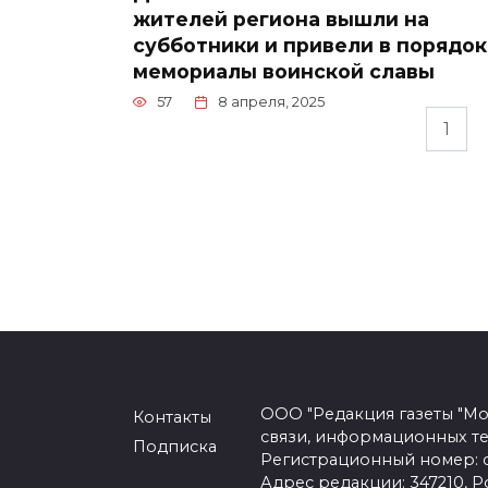
жителей региона вышли на
субботники и привели в порядок
мемориалы воинской славы
57
8 апреля, 2025
Пагинация
1
записей
ООО "Редакция газеты "Мо
Контакты
связи, информационных т
Подписка
Регистрационный номер: се
Адрес редакции: 347210, Ро