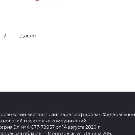
2
Далее
розовский вестник" Сайт зарегистрирован Федеральной
ехнологий и массовых коммуникаций.
рия Эл № ФС77-78957 от 14 августа 2020 г.
стовская область, г. Морозовск, ул. Ленина 206,