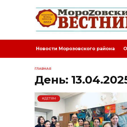
Перейти
к
содержанию
Новости Морозовского района
О
ГЛАВНАЯ
День:
13.04.202
#ДЕТЯМ